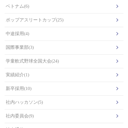
ベトナム(6)
ポップアスリートカップ(25)
中途採用(4)
国際事業部(3)
学童軟式野球全国大会(24)
実績紹介(1)
新卒採用(10)
社内ハッカソン(5)
社内委員会(9)