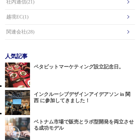
社内通信(21)
越境EC(1)
関連会社(28)
人気記事
ペタビットマーケティング設立記念日。
インクルーシブデザインアイデアソン in 関
西 に参加してきました！
ベトナム市場で販売とラボ型開発を両立させ
る成功モデル