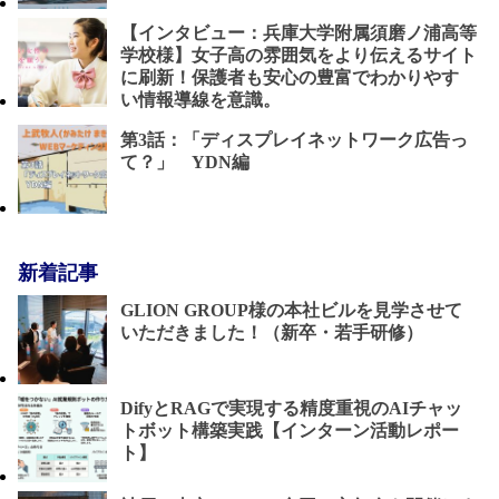
【インタビュー：兵庫大学附属須磨ノ浦高等
学校様】女子高の雰囲気をより伝えるサイト
に刷新！保護者も安心の豊富でわかりやす
い情報導線を意識。
第3話：「ディスプレイネットワーク広告っ
て？」 YDN編
新着記事
GLION GROUP様の本社ビルを見学させて
いただきました！（新卒・若手研修）
DifyとRAGで実現する精度重視のAIチャッ
トボット構築実践【インターン活動レポー
ト】