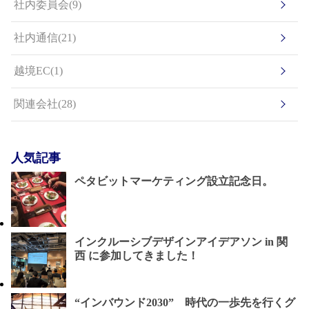
社内委員会(9)
社内通信(21)
越境EC(1)
関連会社(28)
人気記事
ペタビットマーケティング設立記念日。
インクルーシブデザインアイデアソン in 関
西 に参加してきました！
“インバウンド2030” 時代の一歩先を行くグ