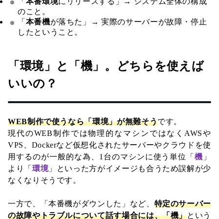
「
本番環境
にリリースする」→ システム全体の構成
のこと。
「
本番機
が落ちた」→ 実際のサーバーが故障・停止
したということ。
「環境」と「機」。どちらを使えば
いいの？
WEB制作で使うなら「環境」が無難そう
です。
現代のWEB制作では物理的なマシンではなくAWSや
VPS、Dockerなど仮想化されたサーバーやクラウドを使
用するのが一般的な為、1台のマシンに使う単位「
機
」
より「
環境
」といった方がイメージも合うため誤解が少
なくなりそうです。
一方で、「本番機がダウンした」など、
特定のサーバー
の故障やトラブルについて話す場合には、「機」
という