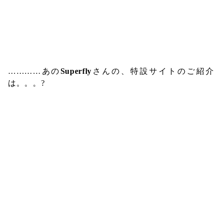
…………あの
Superfly
さんの、特設サイトのご紹介
は。。。?