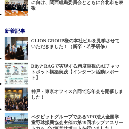
に向け、関西組織委員会とともに台北市を表
敬
新着記事
GLION GROUP様の本社ビルを見学させて
いただきました！（新卒・若手研修）
DifyとRAGで実現する精度重視のAIチャッ
トボット構築実践【インターン活動レポー
ト】
神戸・東京オフィス合同で忘年会を開催しま
した！
ペタビットグループであるNPO法人全国学
童野球振興協会主催の第19回ポップアスリー
トカップの運営サポートを行いました！