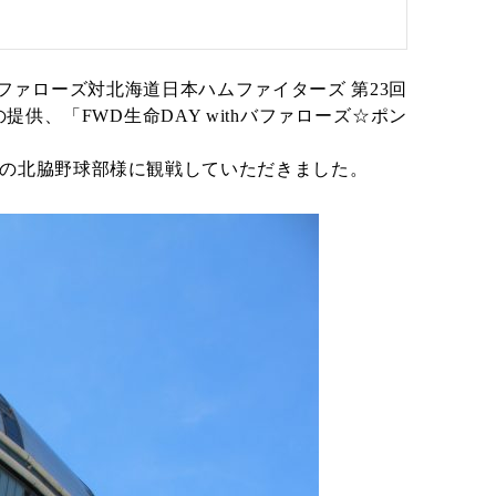
ファローズ対北海道日本ハムファイターズ 第23回
供、「FWD生命DAY withバファローズ☆ポン
の北脇野球部様に観戦していただきました。