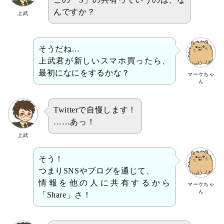
んですか？
上武
そうだね…
上武君が新しいスマホ買ったら、
最初になにをするかな？
マーケちゃ
ん
Twitterで自慢します！
……あっ！
上武
そう！
つまりSNSやブログを通じて、
情報を他の人に共有するから
マーケちゃ
ん
「Share」さ！