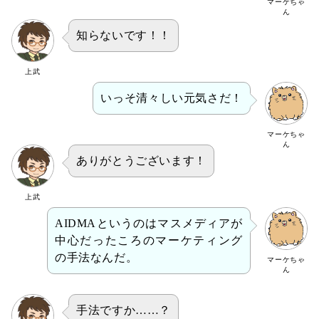
マーケちゃ
ん
知らないです！！
上武
いっそ清々しい元気さだ！
マーケちゃ
ん
ありがとうございます！
上武
AIDMAというのはマスメディアが
中心だったころのマーケティング
の手法なんだ。
マーケちゃ
ん
手法ですか……？