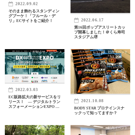
2022.09.02
そのまま飾れるスタンディン
グブーケ！「フルール・デ
2022.06.17
リ」ECサイトをご紹介！
第16回ポップアスリートカッ
プ開幕しました！＠くら寿司
スタジアム堺
お知らせ／リリース
社内イベント
2022.03.03
EC販路拡大の新サービスをリ
2021.10.08
リース！ ― デジタルトラン
スフォーメーションEXPO 出
BODY STAR プロテインスナ
展 ―
ックって知ってますか？
社内イベント
社内イベント