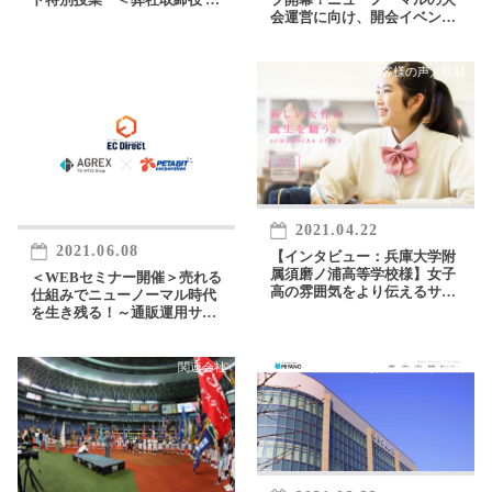
キチョクシ登壇＞
会運営に向け、開会イベント
は初めてのオンライン配信。
お知らせ／リリース
お客様の声／取材
2021.04.22
2021.06.08
【インタビュー：兵庫大学附
属須磨ノ浦高等学校様】女子
＜WEBセミナー開催＞売れる
高の雰囲気をより伝えるサイ
仕組みでニューノーマル時代
トに刷新！保護者も安心の豊
を生き残る！～通販運用サー
富でわかりやす い情報導線を
ビスのご紹介とインフルエン
意識。
サーマーケティング～
関連会社
お客様の声／取材