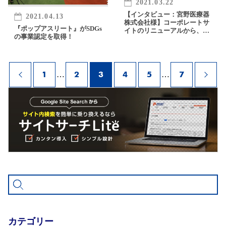
2021.03.22
【インタビュー：宮野医療器
2021.04.13
株式会社様】コーポレートサ
『ポップアスリート』がSDGs
イトのリニューアルから、幅
の事業認定を取得！
広いWEBの活用を目指して
1
2
3
4
5
7
…
…
カテゴリー