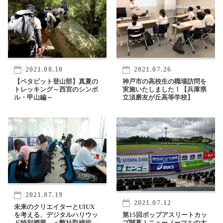
2021.08.10
2021.07.26
【ペタビット登山部】真夏の
神戸市の高校生の職場訪問を
トレッキング～西宮のシンボ
実施いたしました！【兵庫県
ル・甲山編～
立須磨友が丘高等学校】
社内イベント
社内イベント
2021.07.19
2021.07.12
未来のクリエイターとUIUX
を考える、デジタルハリウッ
第15回ポップアスリートカッ
ド特別授業 ＜弊社取締役 ミ
プ開幕！ニューノーマルの大